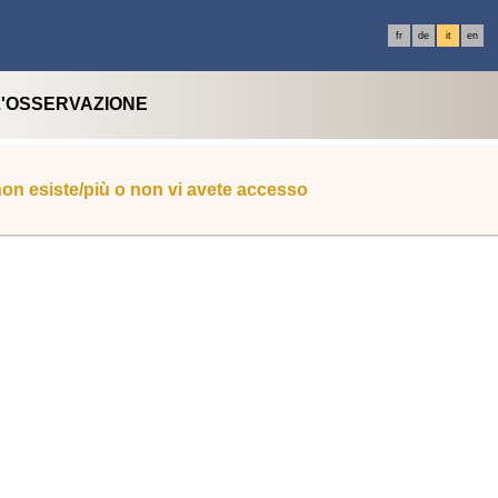
fr
de
it
en
L'OSSERVAZIONE
 non esiste/più o non vi avete accesso