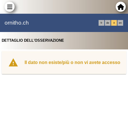
ornitho.ch
fr
de
it
en
DETTAGLIO DELL'OSSERVAZIONE
Il dato non esiste/più o non vi avete accesso