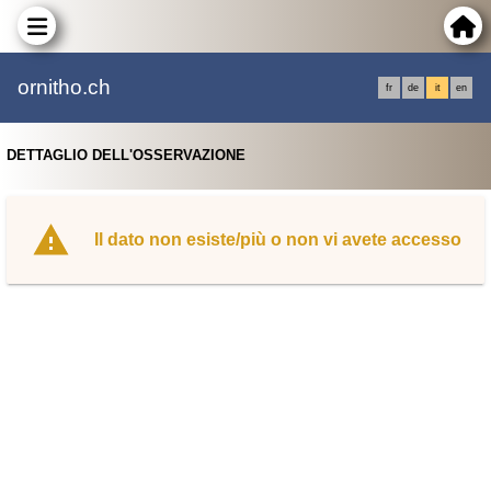
ornitho.ch
fr
de
it
en
DETTAGLIO DELL'OSSERVAZIONE
Il dato non esiste/più o non vi avete accesso