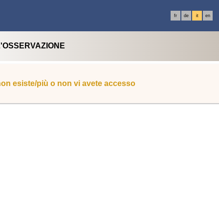
fr
de
it
en
L'OSSERVAZIONE
 non esiste/più o non vi avete accesso