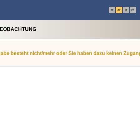
fr
de
it
en
BEOBACHTUNG
abe besteht nicht/mehr oder Sie haben dazu keinen Zugan