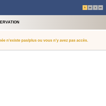
fr
de
it
en
SERVATION
ée n'existe pas/plus ou vous n'y avez pas accès.