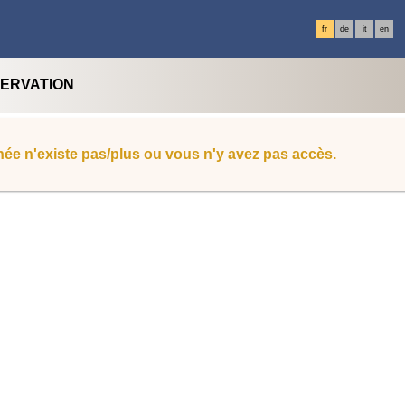
fr
de
it
en
SERVATION
ée n'existe pas/plus ou vous n'y avez pas accès.