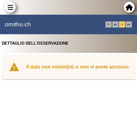
ornitho.ch
fr
de
it
en
DETTAGLIO DELL'OSSERVAZIONE
Il dato non esiste/più o non vi avete accesso