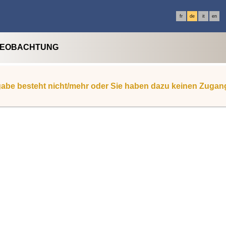
fr
de
it
en
BEOBACHTUNG
abe besteht nicht/mehr oder Sie haben dazu keinen Zugan