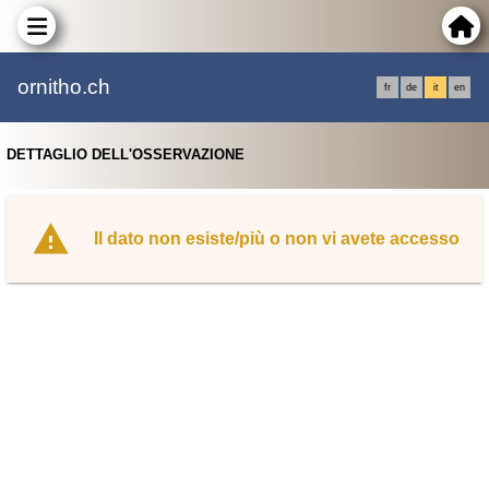
ornitho.ch
fr
de
it
en
DETTAGLIO DELL'OSSERVAZIONE
Il dato non esiste/più o non vi avete accesso