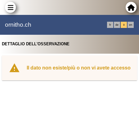
ornitho.ch
fr
de
it
en
DETTAGLIO DELL'OSSERVAZIONE
Il dato non esiste/più o non vi avete accesso