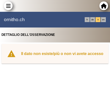
ornitho.ch
fr
de
it
en
DETTAGLIO DELL'OSSERVAZIONE
Il dato non esiste/più o non vi avete accesso