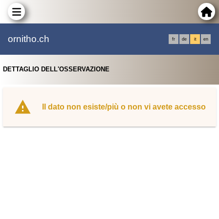
ornitho.ch
fr
de
it
en
DETTAGLIO DELL'OSSERVAZIONE
Il dato non esiste/più o non vi avete accesso