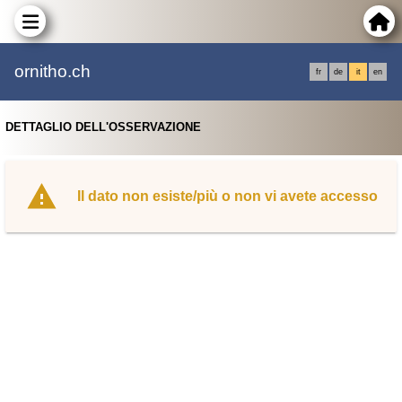
ornitho.ch
fr
de
it
en
DETTAGLIO DELL'OSSERVAZIONE
Il dato non esiste/più o non vi avete accesso