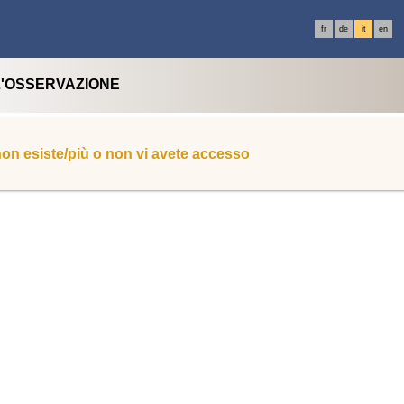
fr
de
it
en
L'OSSERVAZIONE
 non esiste/più o non vi avete accesso