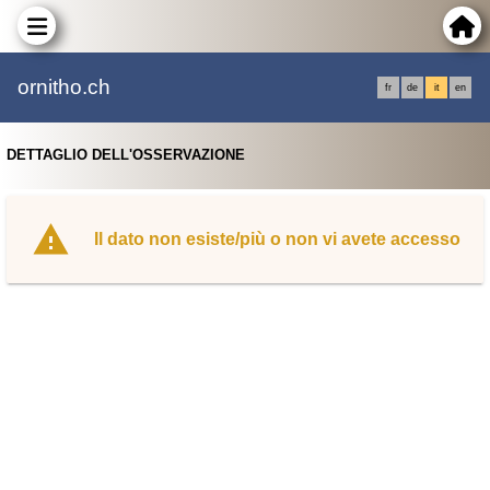
ornitho.ch
fr
de
it
en
DETTAGLIO DELL'OSSERVAZIONE
Il dato non esiste/più o non vi avete accesso