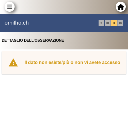
ornitho.ch
fr
de
it
en
DETTAGLIO DELL'OSSERVAZIONE
Il dato non esiste/più o non vi avete accesso