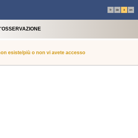
fr
de
it
en
L'OSSERVAZIONE
 non esiste/più o non vi avete accesso