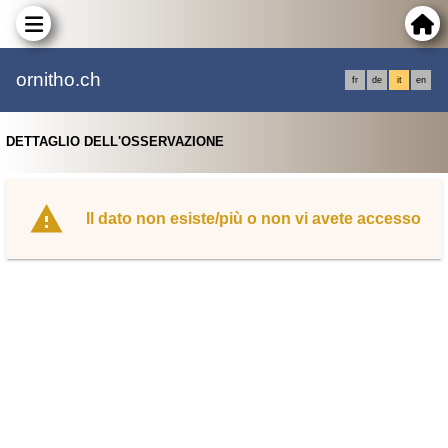
ornitho.ch
fr
de
it
en
DETTAGLIO DELL'OSSERVAZIONE
Il dato non esiste/più o non vi avete accesso