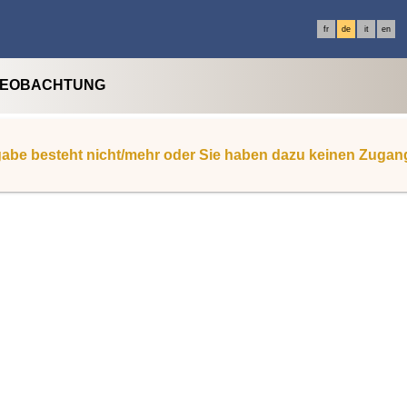
fr
de
it
en
BEOBACHTUNG
abe besteht nicht/mehr oder Sie haben dazu keinen Zugan