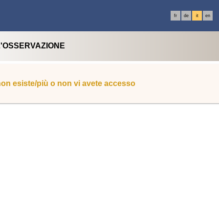
fr
de
it
en
L'OSSERVAZIONE
 non esiste/più o non vi avete accesso