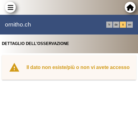
ornitho.ch
fr
de
it
en
DETTAGLIO DELL'OSSERVAZIONE
Il dato non esiste/più o non vi avete accesso