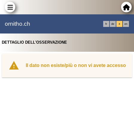
ornitho.ch
fr
de
it
en
DETTAGLIO DELL'OSSERVAZIONE
Il dato non esiste/più o non vi avete accesso