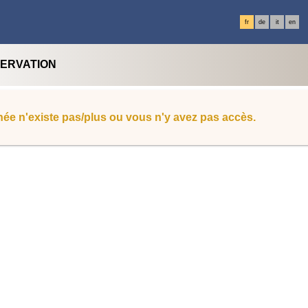
fr
de
it
en
SERVATION
ée n'existe pas/plus ou vous n'y avez pas accès.