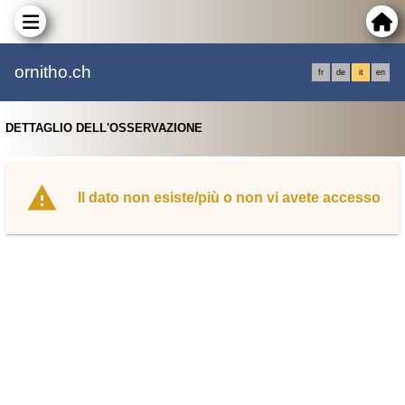
ornitho.ch
fr
de
it
en
DETTAGLIO DELL'OSSERVAZIONE
Il dato non esiste/più o non vi avete accesso