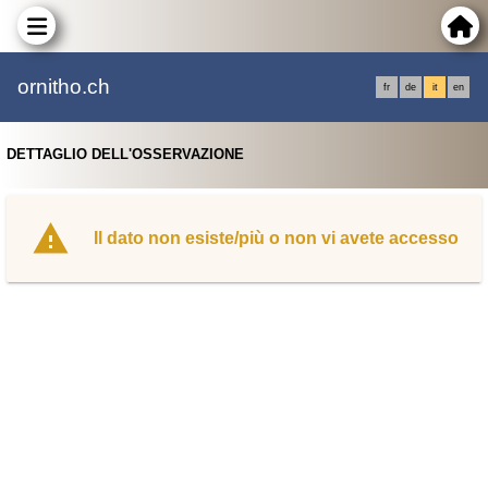
ornitho.ch
fr
de
it
en
DETTAGLIO DELL'OSSERVAZIONE
Il dato non esiste/più o non vi avete accesso