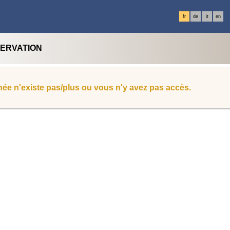
fr
de
it
en
SERVATION
ée n'existe pas/plus ou vous n'y avez pas accès.