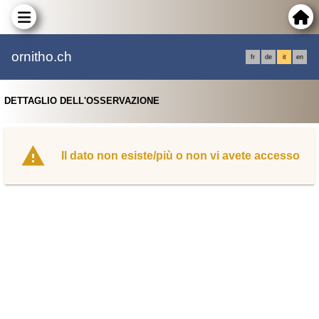
ornitho.ch
fr
de
it
en
DETTAGLIO DELL'OSSERVAZIONE
Il dato non esiste/più o non vi avete accesso