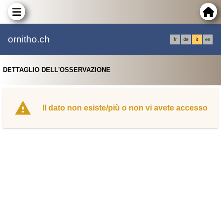
ornitho.ch
fr
de
it
en
DETTAGLIO DELL'OSSERVAZIONE
Il dato non esiste/più o non vi avete accesso