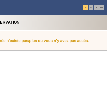
fr
de
it
en
SERVATION
ée n'existe pas/plus ou vous n'y avez pas accès.