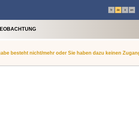
fr
de
it
en
BEOBACHTUNG
abe besteht nicht/mehr oder Sie haben dazu keinen Zugan