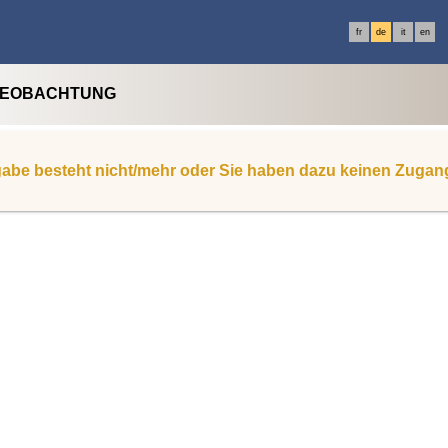
fr
de
it
en
BEOBACHTUNG
abe besteht nicht/mehr oder Sie haben dazu keinen Zugan