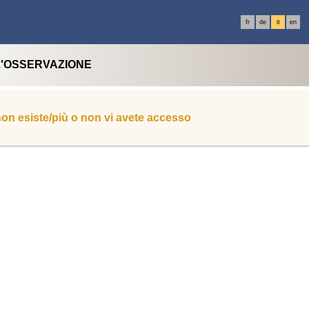
fr
de
it
en
L'OSSERVAZIONE
 non esiste/più o non vi avete accesso