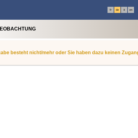
fr
de
it
en
BEOBACHTUNG
abe besteht nicht/mehr oder Sie haben dazu keinen Zugan