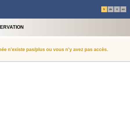
fr
de
it
en
SERVATION
ée n'existe pas/plus ou vous n'y avez pas accès.