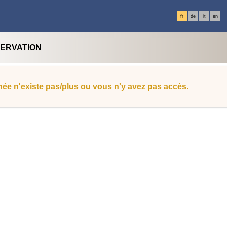
fr
de
it
en
SERVATION
ée n'existe pas/plus ou vous n'y avez pas accès.