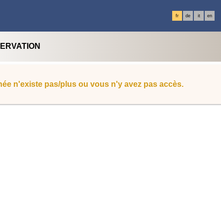
fr
de
it
en
SERVATION
ée n'existe pas/plus ou vous n'y avez pas accès.