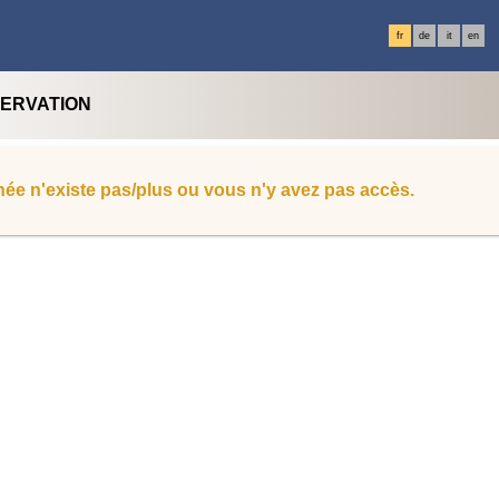
fr
de
it
en
SERVATION
ée n'existe pas/plus ou vous n'y avez pas accès.