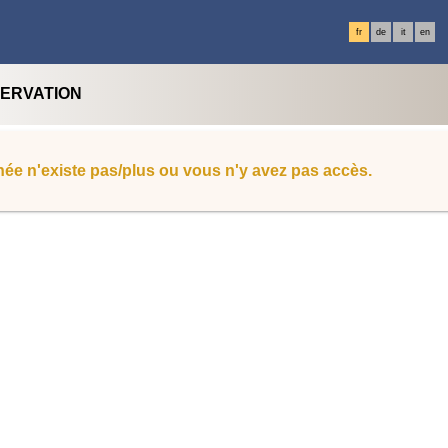
fr
de
it
en
SERVATION
ée n'existe pas/plus ou vous n'y avez pas accès.