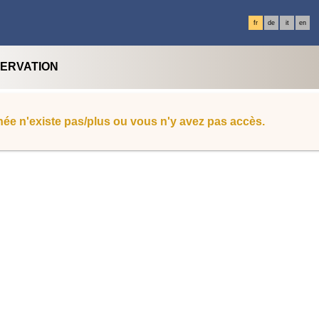
fr
de
it
en
SERVATION
ée n'existe pas/plus ou vous n'y avez pas accès.