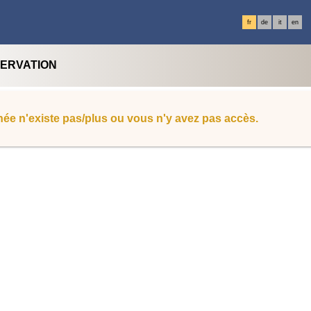
fr
de
it
en
SERVATION
ée n'existe pas/plus ou vous n'y avez pas accès.