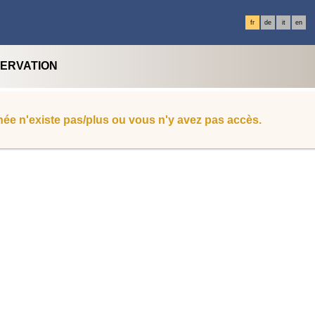
fr
de
it
en
SERVATION
ée n'existe pas/plus ou vous n'y avez pas accès.