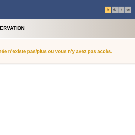
fr
de
it
en
SERVATION
ée n'existe pas/plus ou vous n'y avez pas accès.