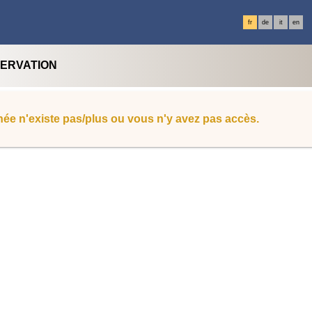
fr
de
it
en
SERVATION
ée n'existe pas/plus ou vous n'y avez pas accès.