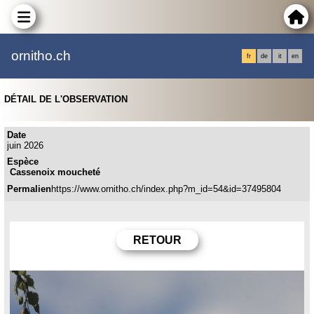
ornitho.ch
fr
de
it
en
DÉTAIL DE L'OBSERVATION
Date
juin 2026
Espèce
Cassenoix moucheté
Permalien