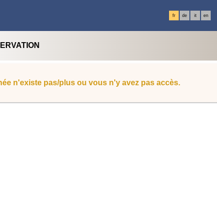
fr
de
it
en
SERVATION
ée n'existe pas/plus ou vous n'y avez pas accès.