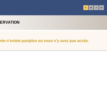
fr
de
it
en
SERVATION
ée n'existe pas/plus ou vous n'y avez pas accès.