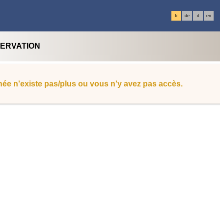
fr
de
it
en
SERVATION
ée n'existe pas/plus ou vous n'y avez pas accès.