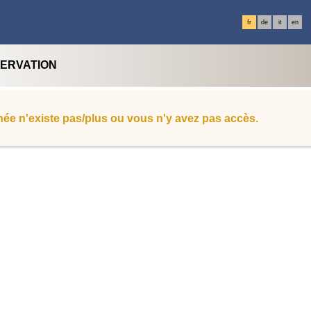
fr
de
it
en
SERVATION
ée n'existe pas/plus ou vous n'y avez pas accès.