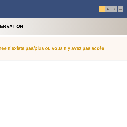
fr
de
it
en
SERVATION
ée n'existe pas/plus ou vous n'y avez pas accès.